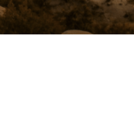
Hakkımızda
1987 yılında Ziya Eren tarafından Kayseri'de kurulan KMC,
bugün KMC GROUP çatısı altında, ağırlıklı olarak çelik
endüstrisi olmak üzere inşaat, gayrimenkul ve spor gibi farklı
sektörlerde faaliyet gösteren 9 şirkete ulaşmıştır. Adını ilk
kurulan şirketten alan KMC GROUP, 700'den fazla kişiye
istihdam sağlarken, Türkiye'nin demir çelik üretimi yapılan tüm
bölgelerinde toplam 200.000 metrekare açık ve 100.000
metrekare kapalı alanıyla faaliyet göstermektedir. Şirket,
bulunduğu coğrafyalarda sadece üretimle değil, ekonomik ve
sosyal kalkınmaya katkı sağlayan bir lider konumundadır.